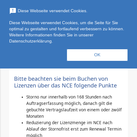
menu
announcement
Diese Webseite verwendet Cookies.
search
Suchen
Diese Webseite verwendet Cookies, um die Seite für Sie
expand_more
M365 - Exchange Online-Archivierung
optimal zu gestalten und fortlaufend verbessern zu können.
Weitere Informationen finden Sie in unserer
für Exchange Online (New Commerce)
Datenschutzerklärung.
expand_less
Überblick
Toggle cont
OK
Bitte beachten sie beim Buchen von
Lizenzen über das NCE folgende Punkte
Storno nur innerhalb von 168 Stunden nach
Auftragserfassung möglich, danach gilt die
gebuchte Vertragslaufzeit von einem oder zwölf
Monaten
Reduzierung der Lizenzmenge im NCE nach
Ablauf der Stornofrist erst zum Renewal Termin
möglich