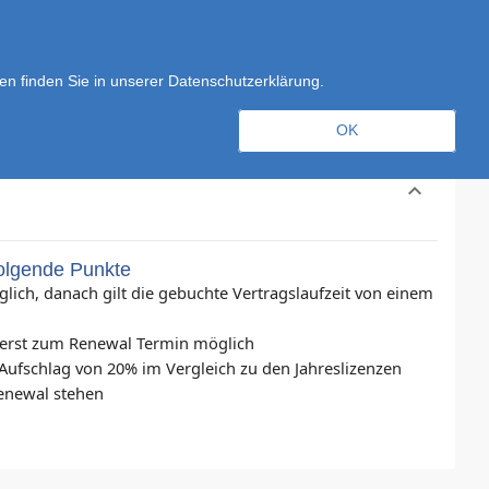
Registrieren
Anmelden
en finden Sie in unserer Datenschutzerklärung.
OK
expand_less
Toggle conte
folgende Punkte
ich, danach gilt die gebuchte Vertragslaufzeit von einem
 erst zum Renewal Termin möglich
Aufschlag von 20% im Vergleich zu den Jahreslizenzen
Renewal stehen