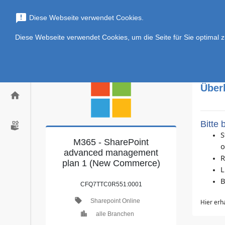
menu
search
announcement
Diese Webseite verwendet Cookies.
Diese Webseite verwendet Cookies, um die Seite für Sie optimal z
Über
home
Bitte
S
M365 - SharePoint
o
advanced management
R
plan 1 (New Commerce)
L
B
CFQ7TTC0R551:0001
local_offer
Sharepoint Online
Hier erh
location_city
alle Branchen