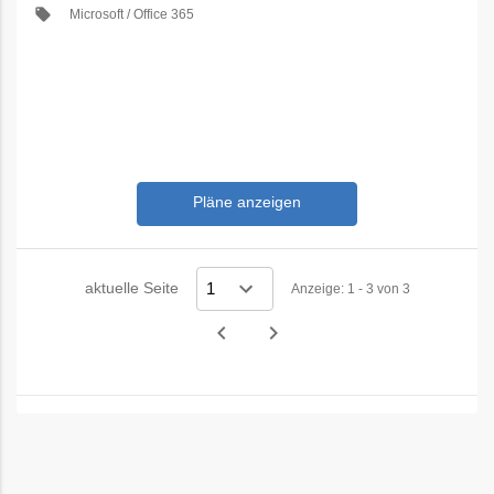
local_offer
Microsoft / Office 365
Pläne anzeigen
aktuelle Seite
Anzeige: 1 - 3 von 3
navigate_before
navigate_next
Vorheriges
Nächstes