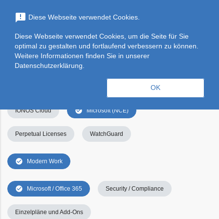
menu
announcement
Diese Webseite verwendet Cookies.
search
Suchen
Diese Webseite verwendet Cookies, um die Seite für Sie
optimal zu gestalten und fortlaufend verbessern zu können.
Filters
Filter leeren
clear_all
Weitere Informationen finden Sie in unserer
Datenschutzerklärung.
check_circle
Alle
Apps & Services
Kategorien
OK
check_circle
IONOS Cloud
Microsoft (NCE)
Perpetual Licenses
WatchGuard
check_circle
Modern Work
check_circle
Microsoft / Office 365
Security / Compliance
Einzelpläne und Add-Ons