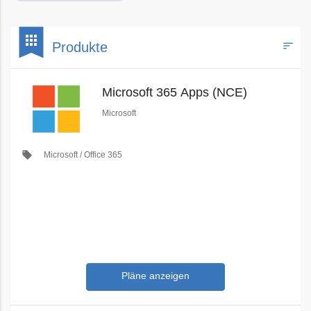
bookmark
apps
sort
Produkte
Filters
Microsoft 365 Apps (NCE)
Microsoft
local_offer
Microsoft / Office 365
Pläne anzeigen