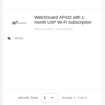
WatchGuard AP432 with 1-
month USP Wi-Fi Subscription
WGA43222020 - WGA432000
local_offer
AP432
aktuelle Seite
Anzeige: 1 - 2 von 2