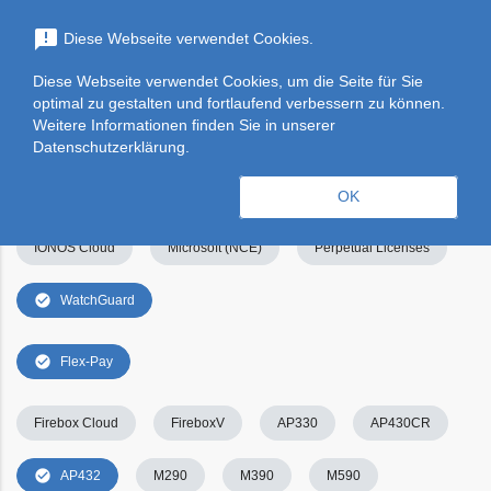
menu
announcement
Diese Webseite verwendet Cookies.
search
Suchen
Diese Webseite verwendet Cookies, um die Seite für Sie
optimal zu gestalten und fortlaufend verbessern zu können.
Filters
Filter leeren
clear_all
Weitere Informationen finden Sie in unserer
Datenschutzerklärung.
check_circle
Alle
Apps & Services
Kategorien
OK
IONOS Cloud
Microsoft (NCE)
Perpetual Licenses
check_circle
WatchGuard
check_circle
Flex-Pay
Firebox Cloud
FireboxV
AP330
AP430CR
check_circle
AP432
M290
M390
M590