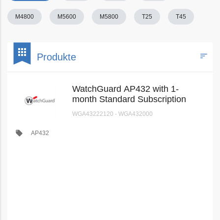
M4800
M5600
M5800
T25
T45
bookmark
apps
sort
Produkte
Filters
WatchGuard AP432 with 1-
month Standard Subscription
WGA43222120 - WGA432000
local_offer
AP432