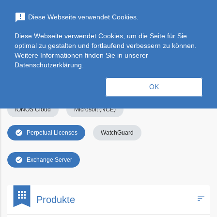
menu
announcement
Diese Webseite verwendet Cookies.
search
Suchen
Diese Webseite verwendet Cookies, um die Seite für Sie
optimal zu gestalten und fortlaufend verbessern zu können.
Filters
Filter leeren
clear_all
Weitere Informationen finden Sie in unserer
Datenschutzerklärung.
check_circle
Alle
Apps & Services
Kategorien
OK
IONOS Cloud
Microsoft (NCE)
check_circle
Perpetual Licenses
WatchGuard
check_circle
Exchange Server
bookmark
apps
sort
Produkte
Filters