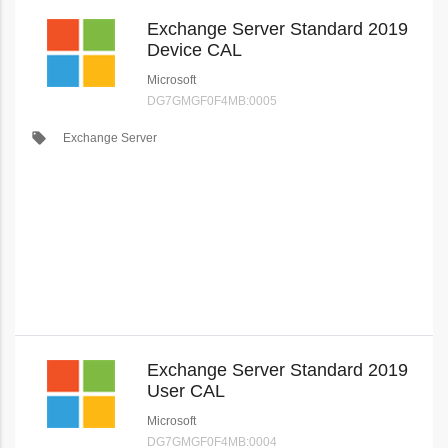
Exchange Server Standard 2019
Device CAL
Microsoft
DG7GMGF0F4MB:0005
local_offer
Exchange Server
Exchange Server Standard 2019
User CAL
Microsoft
DG7GMGF0F4MB:0004